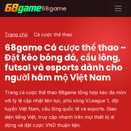
68game
Trang chủ
Cá cược thể thao
68game Cá cược thể thao –
Đặt kèo bóng đá, cầu lông,
futsal và esports dành cho
người hâm mộ Việt Nam
Trang cá cược thể thao 68game tổng hợp kèo đa môn
với tỷ lệ cập nhật liên tục, phủ sóng V.League 1, đội
tuyển Việt Nam, cầu lông quốc tế và esports. Giao
diện tiếng Việt, truy cập nhanh trên mọi thiết bị di
động và đặt cược VND thuận tiện.