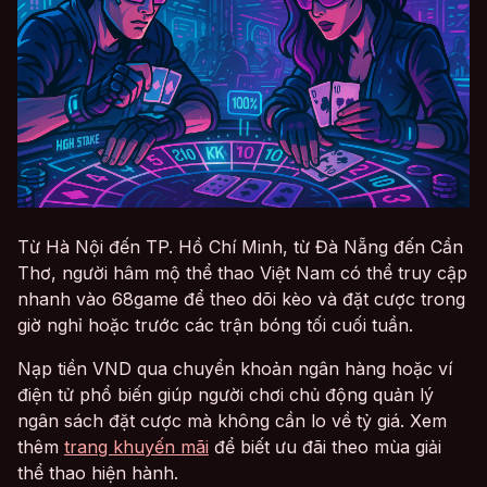
Từ Hà Nội đến TP. Hồ Chí Minh, từ Đà Nẵng đến Cần
Thơ, người hâm mộ thể thao Việt Nam có thể truy cập
nhanh vào 68game để theo dõi kèo và đặt cược trong
giờ nghỉ hoặc trước các trận bóng tối cuối tuần.
Nạp tiền VND qua chuyển khoản ngân hàng hoặc ví
điện tử phổ biến giúp người chơi chủ động quản lý
ngân sách đặt cược mà không cần lo về tỷ giá. Xem
thêm
trang khuyến mãi
để biết ưu đãi theo mùa giải
thể thao hiện hành.