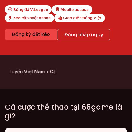
Bóng đá V.League
Mobile access
Kèo cập nhật nhanh
Giao diện tiếng Việt
Đăng ký đặt kèo
Đăng nhập ngay
 Đội tuyển Việt Nam • Cầu lông quốc tế • Futsal Việt Na
Cá cược thể thao tại 68game là
gì?