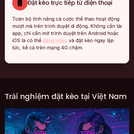
Đặt kèo trực tiếp từ điện thoại
Toàn bộ tính năng cá cược thể thao hoạt động
mượt mà trên trình duyệt di động. Không cần tải
app, chỉ cần mở trình duyệt trên Android hoặc
iOS là có thể
đăng nhập
và đặt kèo ngay lập
tức, kể cả trên mạng 4G chậm.
Trải nghiệm đặt kèo tại Việt Nam