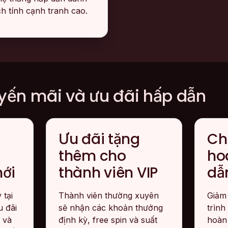
ch tính cạnh tranh cao.
yến mãi và ưu đãi hấp dẫn
Ưu đãi tặng
Ch
thêm cho
ho
mới
thành viên VIP
dẫ
 tại
Thành viên thường xuyên
Giảm 
 đãi
sẽ nhận các khoản thưởng
trình
 và
định kỳ, free spin và suất
hoàn 