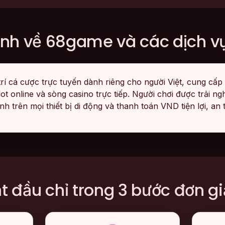
hanh về 68game và các dịch v
trí cá cược trực tuyến dành riêng cho người Việt, cung cấp
t online và sòng casino trực tiếp. Người chơi được trải ngh
h trên mọi thiết bị di động và thanh toán VND tiện lợi, an 
t đầu chỉ trong 3 bước đơn g