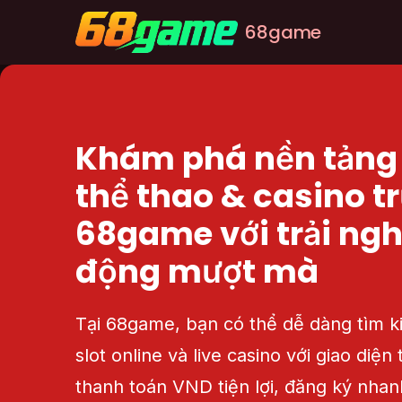
68game
Khám phá nền tảng
thể thao & casino t
68game với trải ngh
động mượt mà
Tại 68game, bạn có thể dễ dàng tìm k
slot online và live casino với giao diện 
thanh toán VND tiện lợi, đăng ký nhan