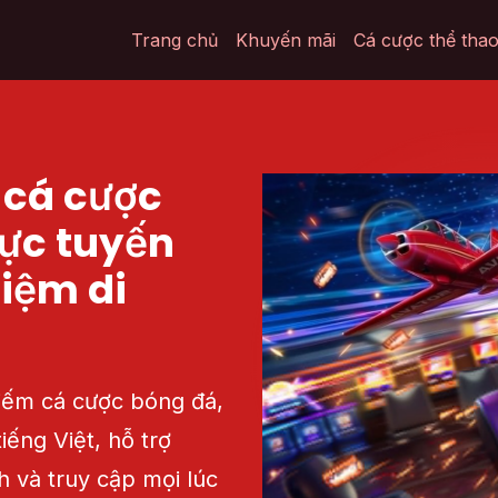
Trang chủ
Khuyến mãi
Cá cược thể tha
 cá cược
rực tuyến
iệm di
iếm cá cược bóng đá,
tiếng Việt, hỗ trợ
h và truy cập mọi lúc