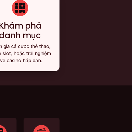
Khám phá
danh mục
 gia cá cược thể thao,
 slot, hoặc trải nghiệm
live casino hấp dẫn.