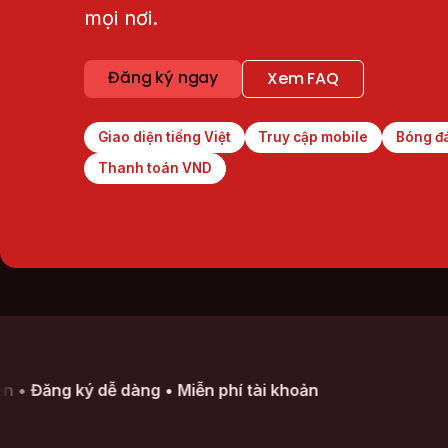
mọi nơi.
Đăng ký ngay
Xem FAQ
Giao diện tiếng Việt
Truy cập mobile
Bóng đá
Thanh toán VND
ng ký dễ dàng • Miễn phí tài khoản