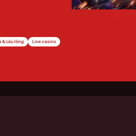
 & cầu lông
Live casino