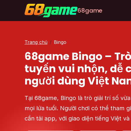
68game
Trang chủ
Bingo
68game Bingo – Trò 
tuyến vui nhộn, dễ 
người dùng Việt N
Tại 68game, Bingo là trò giải trí số v
mọi lứa tuổi. Người chơi có thể tham g
cần tải app, với giao diện tiếng Việt 