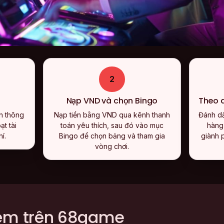
2
Nạp VND và chọn Bingo
Theo d
ền thông
Nạp tiền bằng VND qua kênh thanh
Đánh dấ
ạt tài
toán yêu thích, sau đó vào mục
hàng
í.
Bingo để chọn bảng và tham gia
giành 
vòng chơi.
êm trên 68game